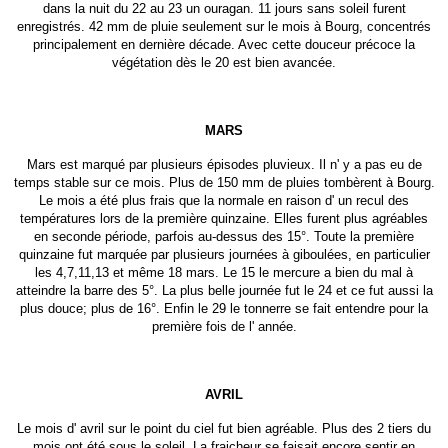
dans la nuit du 22 au 23 un ouragan. 11 jours sans soleil furent
enregistrés. 42 mm de pluie seulement sur le mois à Bourg, concentrés
principalement en dernière décade. Avec cette douceur précoce la
végétation dès le 20 est bien avancée.
MARS
Mars est marqué par plusieurs épisodes pluvieux. Il n' y a pas eu de
temps stable sur ce mois. Plus de 150 mm de pluies tombèrent à Bourg.
Le mois a été plus frais que la normale en raison d' un recul des
températures lors de la première quinzaine. Elles furent plus agréables
en seconde période, parfois au-dessus des 15°. Toute la première
quinzaine fut marquée par plusieurs journées à giboulées, en particulier
les 4,7,11,13 et même 18 mars. Le 15 le mercure a bien du mal à
atteindre la barre des 5°. La plus belle journée fut le 24 et ce fut aussi la
plus douce; plus de 16°. Enfin le 29 le tonnerre se fait entendre pour la
première fois de l' année.
AVRIL
Le mois d' avril sur le point du ciel fut bien agréable. Plus des 2 tiers du
mois ont été sous le soleil. La fraicheur se faisait encore sentir en