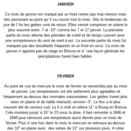
JANVIER
Ce mois de janvier est marqué par un froid certes pas trop intense mais
très persistant au point qu' il va couvrir tout le mois. Dès le lendemain du
jour de l' An les gelées sont de retour. Elles seront comprises en plaine le
plus souvent entre -7 et -10° comme les 7 et 17 janvier. La première
partie du mois alterne des périodes de soleil et de temps couvert avec
une omniprésence du vent de nord à est. La seconde partie du mois fut
marquée par des brouillards fréquents et un froid en recul. Ce mois de
janvier n' apporta pas de neige en Bresse et d ' une façon générale les
précipitations furent bien faibles.
FEVRIER
Au point de vue du mercure le mois de février ne ressembla pas au mois
de janvier. Les températures ont été nettement plus agréables et
fréquement au-dessus des normales saisonnières. Les gelées furent plus
rares en plaine et de faible intensité; environ -3°. Le flux a le plus
souvent été de secteur sud. Le 6 à midi on relève 11° à Bourg en Bresse.
Cela montera jusqu' à 15° le 23 sous la pluie. il faut remonter à 1846 et
1848 pour retrouver une température aussi élevée pour un mois de
février. Plus d 'une fois dans le mois le mercure se retrouva au-dessus
des 10° en plaine avec des séries de 13° sur plusieurs jours. A noter