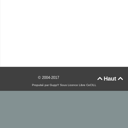
© 2004-2017
Haut


Propulsé par GuppY
Sous Licence Libre CeCILL