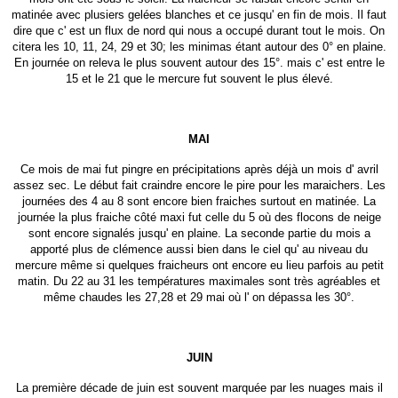
matinée avec plusiers gelées blanches et ce jusqu' en fin de mois. Il faut
dire que c' est un flux de nord qui nous a occupé durant tout le mois. On
citera les 10, 11, 24, 29 et 30; les minimas étant autour des 0° en plaine.
En journée on releva le plus souvent autour des 15°. mais c' est entre le
15 et le 21 que le mercure fut souvent le plus élevé.
MAI
Ce mois de mai fut pingre en précipitations après déjà un mois d' avril
assez sec. Le début fait craindre encore le pire pour les maraichers. Les
journées des 4 au 8 sont encore bien fraiches surtout en matinée. La
journée la plus fraiche côté maxi fut celle du 5 où des flocons de neige
sont encore signalés jusqu' en plaine. La seconde partie du mois a
apporté plus de clémence aussi bien dans le ciel qu' au niveau du
mercure même si quelques fraicheurs ont encore eu lieu parfois au petit
matin. Du 22 au 31 les températures maximales sont très agréables et
même chaudes les 27,28 et 29 mai où l' on dépassa les 30°.
JUIN
La première décade de juin est souvent marquée par les nuages mais il