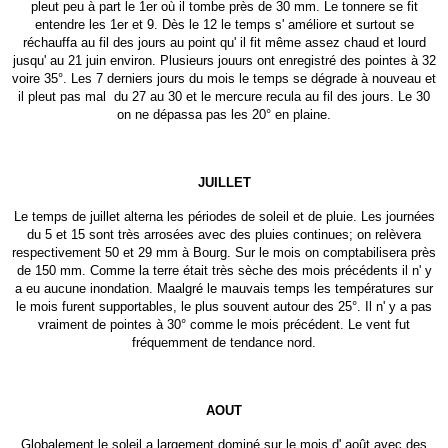
pleut peu à part le 1er où il tombe près de 30 mm. Le tonnere se fit
entendre les 1er et 9. Dès le 12 le temps s' améliore et surtout se
réchauffa au fil des jours au point qu' il fit même assez chaud et lourd
jusqu' au 21 juin environ. Plusieurs jouurs ont enregistré des pointes à 32
voire 35°. Les 7 derniers jours du mois le temps se dégrade à nouveau et
il pleut pas mal du 27 au 30 et le mercure recula au fil des jours. Le 30
on ne dépassa pas les 20° en plaine.
JUILLET
Le temps de juillet alterna les périodes de soleil et de pluie. Les journées
du 5 et 15 sont très arrosées avec des pluies continues; on relèvera
respectivement 50 et 29 mm à Bourg. Sur le mois on comptabilisera près
de 150 mm. Comme la terre était très sèche des mois précédents il n' y
a eu aucune inondation. Maalgré le mauvais temps les températures sur
le mois furent supportables, le plus souvent autour des 25°. Il n' y a pas
vraiment de pointes à 30° comme le mois précédent. Le vent fut
fréquemment de tendance nord.
AOUT
Globalement le soleil a largement dominé sur le mois d' août avec des