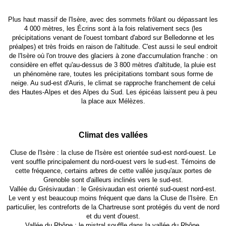
Plus haut massif de l'Isère, avec des sommets frôlant ou dépassant les
4 000 mètres, les Écrins sont à la fois relativement secs (les
précipitations venant de l'ouest tombant d'abord sur Belledonne et les
préalpes) et très froids en raison de l'altitude. C'est aussi le seul endroit
de l'Isère où l'on trouve des glaciers à zone d'accumulation franche : on
considère en effet qu'au-dessus de 3 800 mètres d'altitude, la pluie est
un phénomène rare, toutes les précipitations tombant sous forme de
neige. Au sud-est d'Auris, le climat se rapproche franchement de celui
des Hautes-Alpes et des Alpes du Sud. Les épicéas laissent peu à peu
la place aux Mélèzes.
Climat des vallées
Cluse de l'Isère : la cluse de l'Isère est orientée sud-est nord-ouest. Le
vent souffle principalement du nord-ouest vers le sud-est. Témoins de
cette fréquence, certains arbres de cette vallée jusqu'aux portes de
Grenoble sont d'ailleurs inclinés vers le sud-est.
Vallée du Grésivaudan : le Grésivaudan est orienté sud-ouest nord-est.
Le vent y est beaucoup moins fréquent que dans la Cluse de l'Isère. En
particulier, les contreforts de la Chartreuse sont protégés du vent de nord
et du vent d'ouest.
Vallée du Rhône : le mistral souffle dans la vallée du Rhône.