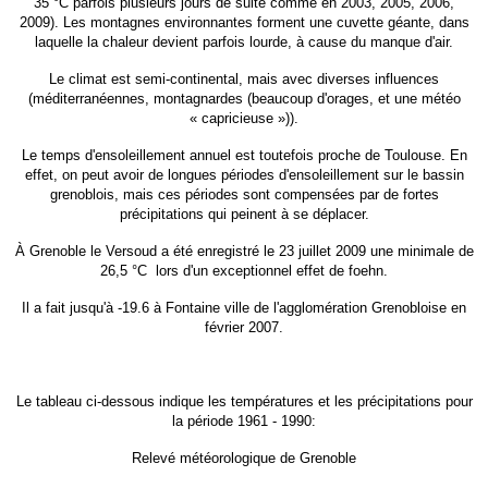
35 °C parfois plusieurs jours de suite comme en 2003, 2005, 2006,
2009). Les montagnes environnantes forment une cuvette géante, dans
laquelle la chaleur devient parfois lourde, à cause du manque d'air.
Le climat est
semi-continental
, mais avec diverses influences
(méditerranéennes, montagnardes (beaucoup d'orages, et une météo
« capricieuse »)).
Le temps d'ensoleillement annuel est toutefois proche de
Toulouse
. En
effet, on peut avoir de longues périodes d'ensoleillement sur le bassin
grenoblois, mais ces périodes sont compensées par de fortes
précipitations qui peinent à se déplacer.
À Grenoble le Versoud a été enregistré le 23 juillet 2009 une minimale de
26,5 °C
lors d'un exceptionnel
effet de foehn
.
Il a fait jusqu'à -19.6 à Fontaine ville de l'agglomération Grenobloise en
février 2007.
Le tableau ci-dessous indique les températures et les précipitations pour
la période 1961 - 1990:
Relevé météorologique de Grenoble