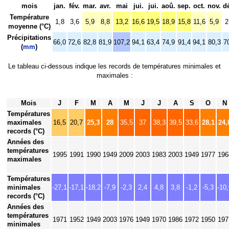
mois
jan.
fév.
mar.
avr.
mai
jui.
jui.
aoû.
sep.
oct.
nov.
d
Température
1,8
3,6
5,9
8,8
13,2
16,6
19,5
18,9
15,8
11,6
5,9
2
moyenne (°C)
Précipitations
66,0
72,6
82,8
81,9
107,2
94,1
63,4
74,9
91,4
94,1
80,3
7
(
mm
)
Le tableau ci-dessous indique les records de températures minimales et
maximales :
Mois
J
F
M
A
M
J
J
A
S
O
N
Températures
maximales
16,5
20,7
25,3
28
35,5
37
38,3
39,5
33,6
28,1
24,
records (°C)
Années des
températures
1995
1991
1990
1949
2009
2003
1983
2003
1949
1977
196
maximales
Températures
minimales
-27,1
-17,1
-18,2
-7,9
-2,3
2,4
4,8
3,8
-1,2
-5,3
-10
records (°C)
Années des
températures
1971
1952
1949
2003
1976
1949
1970
1986
1972
1950
197
minimales